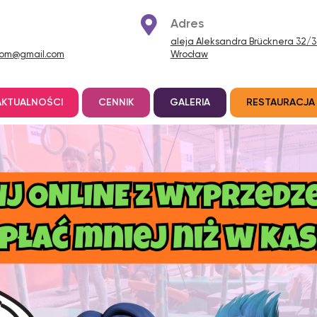
Adres
aleja Aleksandra Brücknera 32/34
oom@gmail.com
Wrocław
AKTUALNOŚCI
CENNIK
GALERIA
RESTAURACJA