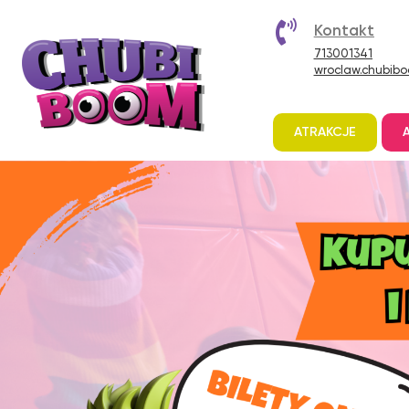
Kontakt
713001341
wroclaw.chubib
ATRAKCJE